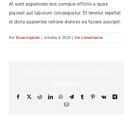
At sunt asperiores eos cumque officiis a quae
placeat aut laborum consequatur. Et tenetur repellat
CONTACTO
et dicta sapientes ratione dolores ea facere suscipit.
Por
lineaconjavier
|
octubre 4, 2023
|
Sin comentarios
Share This Story, Choose Your
Platform!
Facebook
X
Reddit
LinkedIn
WhatsApp
Telegram
Tumblr
Pinterest
Vk
Xing
Correo
electrónico