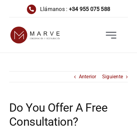
Saltar
Llámanos :
+34 955 075 588
al
contenido
Toggle
Navigatio
INICIO
NOSOTROS
Anterior
Siguiente
SERVICIOS
Do You Offer A Free
PROYECTOS
Consultation?
NOTICIAS